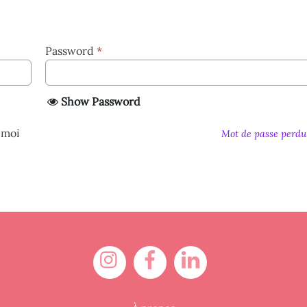
Password
*
Show Password
 moi
Mot de passe perdu
Back
To
Instagram
Facebook
LinkedIn
Top